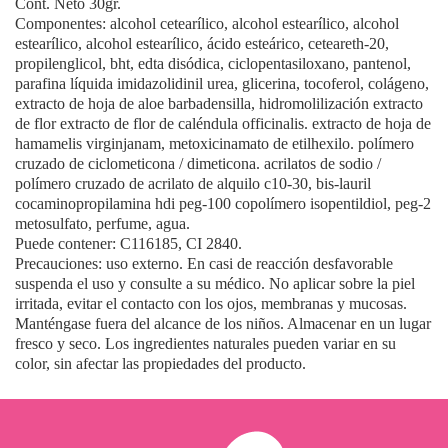
Cont. Neto 30gr.
Componentes: alcohol cetearílico, alcohol estearílico, alcohol
estearílico, alcohol estearílico, ácido esteárico, ceteareth-20,
propilenglicol, bht, edta disódica, ciclopentasiloxano, pantenol,
parafina líquida imidazolidinil urea, glicerina, tocoferol, colágeno,
extracto de hoja de aloe barbadensilla, hidromolilización extracto
de flor extracto de flor de caléndula officinalis. extracto de hoja de
hamamelis virginjanam, metoxicinamato de etilhexilo. polímero
cruzado de ciclometicona / dimeticona. acrilatos de sodio /
polímero cruzado de acrilato de alquilo c10-30, bis-lauril
cocaminopropilamina hdi peg-100 copolímero isopentildiol, peg-2
metosulfato, perfume, agua.
Puede contener: C116185, CI 2840.
Precauciones: uso externo. En casi de reacción desfavorable
suspenda el uso y consulte a su médico. No aplicar sobre la piel
irritada, evitar el contacto con los ojos, membranas y mucosas.
Manténgase fuera del alcance de los niños. Almacenar en un lugar
fresco y seco. Los ingredientes naturales pueden variar en su
color, sin afectar las propiedades del producto.