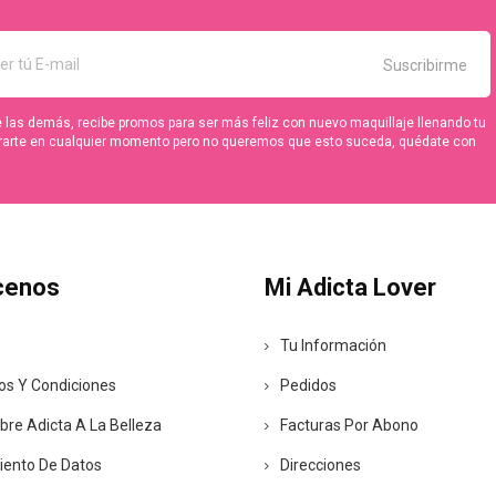
 las demás, recibe promos para ser más feliz con nuevo maquillaje llenando tu
irarte en cualquier momento pero no queremos que esto suceda, quédate con
cenos
Mi Adicta Lover
Tu Información
os Y Condiciones
Pedidos
re Adicta A La Belleza
Facturas Por Abono
iento De Datos
Direcciones