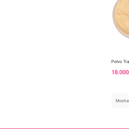
Polvo Tra
Precio
18.00
Mostran