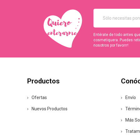
Entérate de todo antes que
cosmetiquera. Puedes ret
nosotros por favorrr!
Productos
Conó
Ofertas
Envío
Nuevos Productos
Términ
Más Sob
Tratam