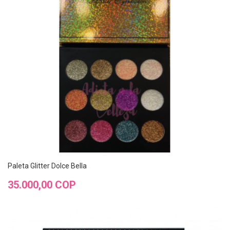
Paleta Glitter Dolce Bella
Precio
35.000,00 COP