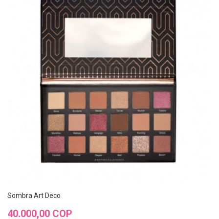
Sombra Art Deco
Precio
40.000,00 COP