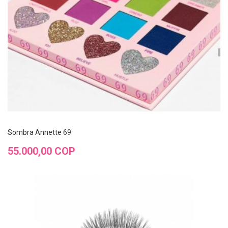
Sombra Annette 69
Precio
55.000,00 COP