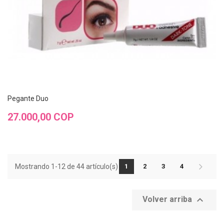
Pegante Duo
Precio
27.000,00 COP
Mostrando 1-12 de 44 artículo(s)
1
2
3
4

Volver arriba