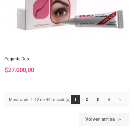
Pegante Duo
Precio
$27.000,00
Mostrando 1-12 de 44 artículo(s)
1
2
3
4

Volver arriba