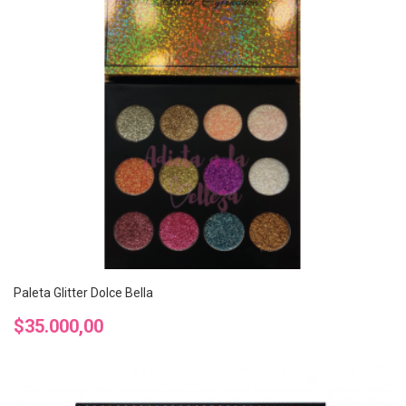
Paleta Glitter Dolce Bella
Precio
$35.000,00